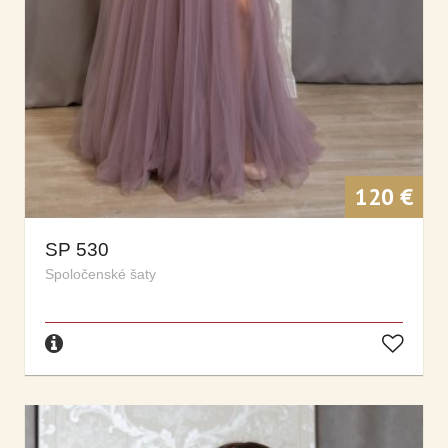
120 €
SP 530
Spoločenské šaty