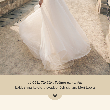
Svadobné šaty od 200,-€ do 550,-€
Milé nevestičky, rezervujte si termín skúšania na
t.č.0911 724324. Tešíme sa na Vás
Exkluzívna kolekcia svadobných šiat zn. Mori Lee a
Natali už v salóne
Svadobné šaty od 200,-€ do 550,-€
Milé nevestičky, rezervujte si termín skúšania na
t.č.0911 724324. Tešíme sa na Vás