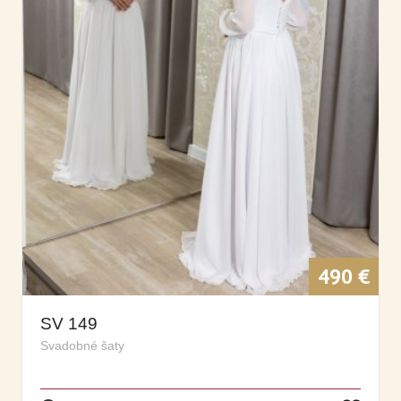
490 €
SV 149
Svadobné šaty