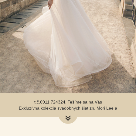
Svadobné šaty od 200,-€ do 550,-€
Milé nevestičky, rezervujte si termín skúšania na
t.č.0911 724324. Tešíme sa na Vás
Exkluzívna kolekcia svadobných šiat zn. Mori Lee a
Natali už v salóne
Svadobné šaty od 200,-€ do 550,-€
Milé nevestičky, rezervujte si termín skúšania na
t.č.0911 724324. Tešíme sa na Vás