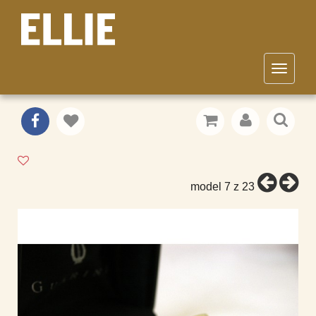
Toggle
navigat
MANŽETOVÉ GOMBÍKY
OBLEKY
/
model 7 z 23