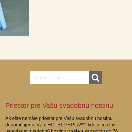
Priestor pre Vašu svadobnú hostinu
Ak ešte nemáte priestor pre Vašu svadobnú hostinu,
doporučujeme Vám HOTEL PERLA***, kde je možné
usporiadať svadobnú hostinu v sále s kapacitou do 76