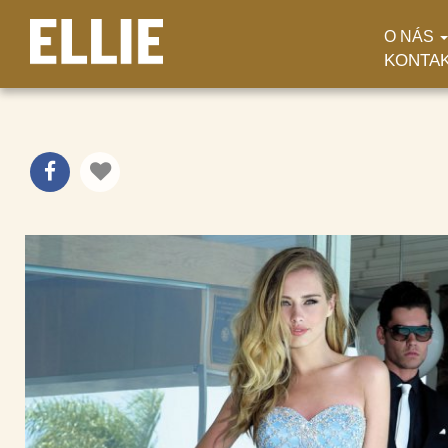
O NÁS
KONTA
SP 471
SPOLOČENSKÉ ŠATY
/