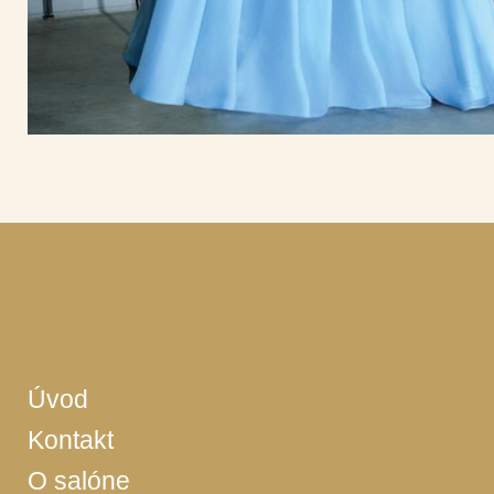
Úvod
Kontakt
O salóne