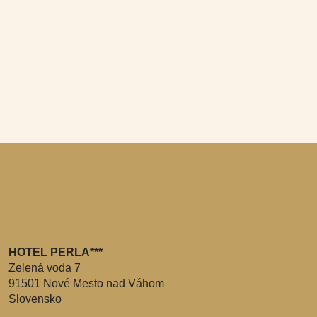
HOTEL PERLA***
Zelená voda 7
91501 Nové Mesto nad Váhom
Slovensko