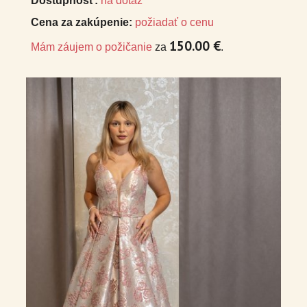
Dostupnosť:
na dotaz
Cena za zakúpenie:
požiadať o cenu
150.00 €
Mám záujem o požičanie
za
.