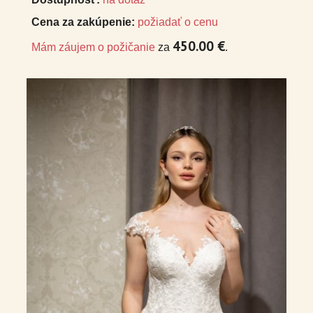
Cena za zakúpenie:
požiadať o cenu
450.00 €
Mám záujem o požičanie
za
.