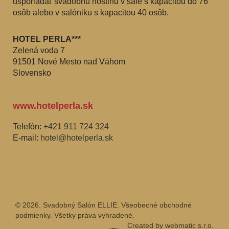
usporiadať svadobnú hostinu v sále s kapacitou do 76
osôb alebo v salóniku s kapacitou 40 osôb.
HOTEL PERLA***
Zelená voda 7
91501 Nové Mesto nad Váhom
Slovensko
www.hotelperla.sk
Telefón:
+421 911 724 324
E-mail:
hotel@hotelperla.sk
© 2026. Svadobný Salón ELLIE. Všeobecné obchodné
podmienky. Všetky práva vyhradené.
Created by
webmatic s.r.o.