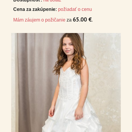
Cena za zakúpenie:
požiadať o cenu
65.00 €
Mám záujem o požičanie
za
.