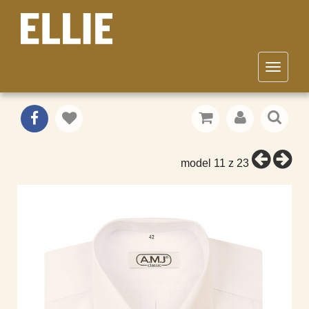
Toggle
navigat
KOŠEĽA
OBLEKY
/
model 11 z 23