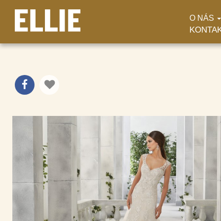
O NÁS
KONTA
SV 101 MGNY FELIP
SVADOBNÉ ŠATY
/