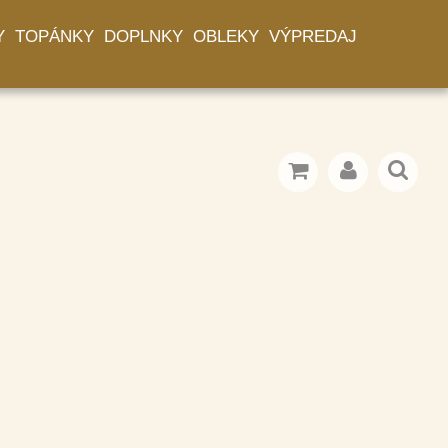
Y
TOPÁNKY
DOPLNKY
OBLEKY
VÝPREDAJ
model 106 z 109