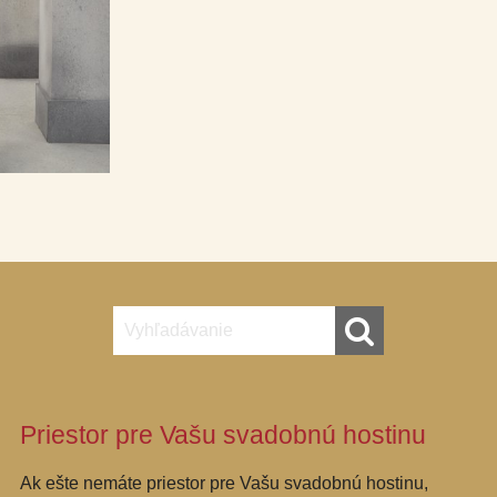
Priestor pre Vašu svadobnú hostinu
Ak ešte nemáte priestor pre Vašu svadobnú hostinu,