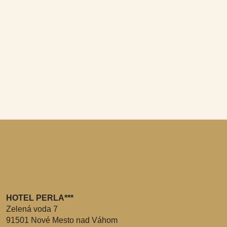
HOTEL PERLA***
Zelená voda 7
91501 Nové Mesto nad Váhom